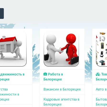
движимость в
Работа в
Тов
рецке
Белорецке
Белор
тства
Вакансии в Белорецке
Авто 
ижимости в
рецке
Кадровые агентства в
Бытова
Белорецке
Белор