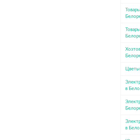
Товары
Белор
Товары
Белор
Хозто
Белор
Цветы
Элект
в Бел
Элект
Белор
Элект
в Бел