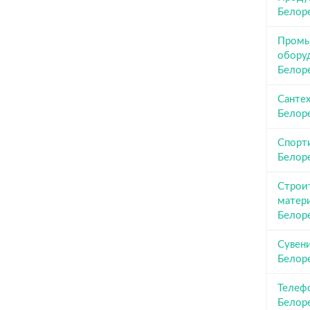
Белор
Промы
обору
Белор
Сантех
Белор
Спорт
Белор
Строи
матер
Белор
Сувен
Белор
Телеф
Белор