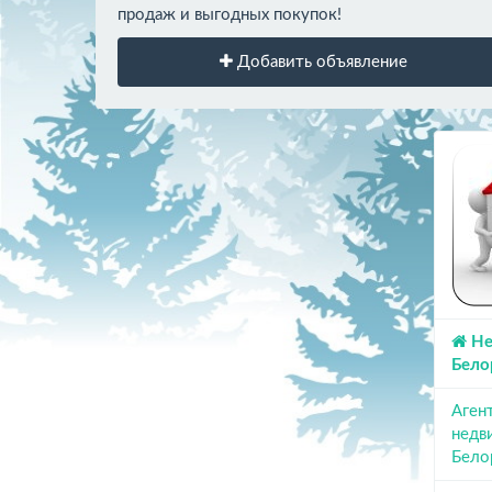
продаж и выгодных покупок!
Добавить объявление
Не
Бело
Аген
недв
Бело