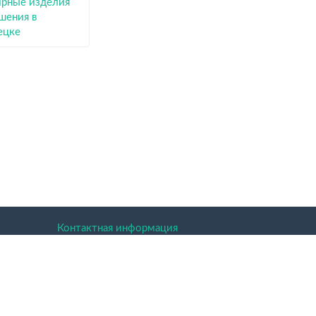
рные изделия
шения в
ецке
Контактная информация
(Башкирия).
 праве.
аких условиях не является публичной офертой.