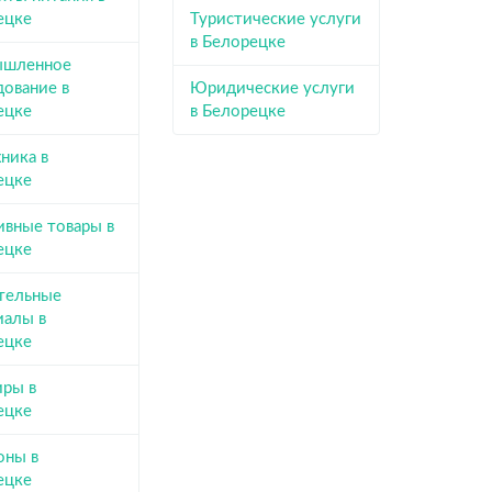
ецке
Туристические услуги
в Белорецке
шленное
дование в
Юридические услуги
ецке
в Белорецке
ника в
ецке
ивные товары в
ецке
тельные
иалы в
ецке
иры в
ецке
оны в
ецке