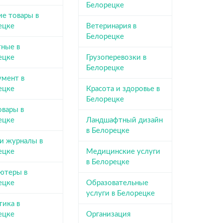
Белорецке
ие товары в
ецке
Ветеринария в
Белорецке
ные в
ецке
Грузоперевозки в
Белорецке
умент в
ецке
Красота и здоровье в
Белорецке
овары в
ецке
Ландшафтный дизайн
в Белорецке
 и журналы в
ецке
Медицинские услуги
в Белорецке
ютеры в
ецке
Образовательные
услуги в Белорецке
тика в
ецке
Организация