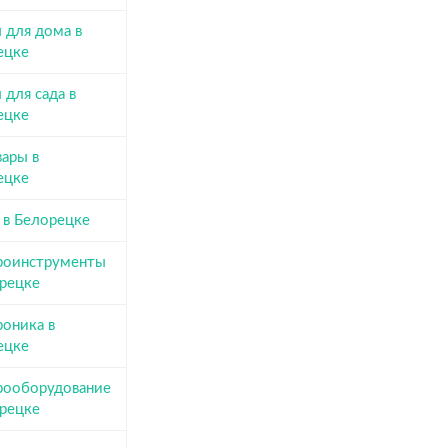
 для дома в
ецке
 для сада в
ецке
вары в
ецке
 в Белорецке
роинструменты
орецке
роника в
ецке
рооборудование
орецке