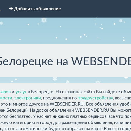
д
Добавить объявление
 Белорецке на WEBSEND
варов
и
услуг
в Белорецке. На страницах сайта Вы найдете объя
мости
,
электроники
, предложения по
трудоустройству
, весь с
е это и многое другое на WEBSENDER.RU. Все объявления удобн
ран Белорецк). На доске объявлений WEBSENDER.RU Вы можете
тся бесплатно. У нас нет никаких платных сервисов, все что п
ужную категорию и город для размещения объявления, напишите
с, то он автоматически будет отображен на карте Вашего гор