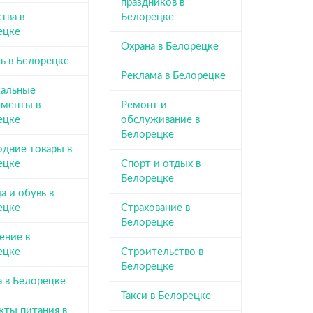
праздников в
тва в
Белорецке
ецке
Охрана в Белорецке
ь в Белорецке
Реклама в Белорецке
альные
ументы в
Ремонт и
ецке
обслуживание в
Белорецке
одние товары в
ецке
Спорт и отдых в
Белорецке
 и обувь в
ецке
Страхование в
Белорецке
ение в
ецке
Строительство в
Белорецке
а в Белорецке
Такси в Белорецке
кты питания в