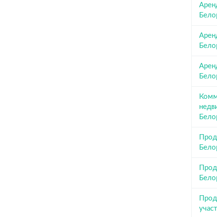
Арен
Бело
Аренд
Бело
Арен
Бело
Комм
недв
Бело
Прод
Бело
Прод
Бело
Прод
учас