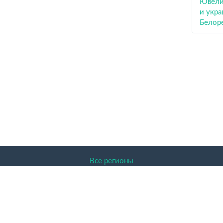
Ювели
и укра
Белор
Все регионы
ENDER.RU 2026 Доска объявлений, Белорецк, Башкортостан 
авленная на сайте информация защищена законом об авторском
актер и никакая информация, опубликованная на нём, ни при к