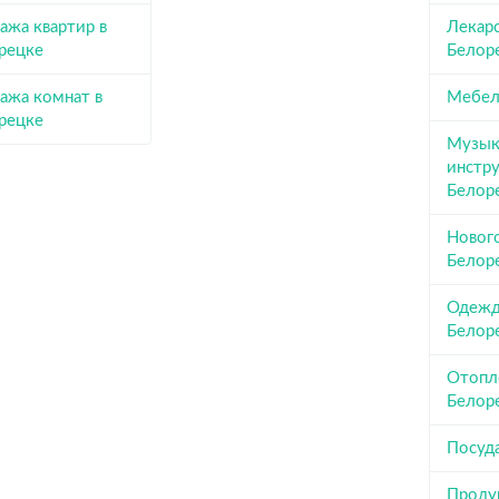
ажа квартир в
Лекарс
рецке
Белор
ажа комнат в
Мебел
рецке
Музык
инстр
Белор
Новог
Белор
Одежда
Белор
Отопл
Белор
Посуд
Проду