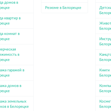
да домов в
рецке
Резюме в Белорецке
Детск
Белор
а квартир в
рецке
Живот
Белор
да комнат в
рецке
Инстр
Белор
ерческая
ижимость в
Канцт
рецке
Белор
ажа гаражей в
Книги
рецке
Белор
ажа домов в
Компь
рецке
Белор
ажа земельных
Косме
тков в Белорецке
Белор